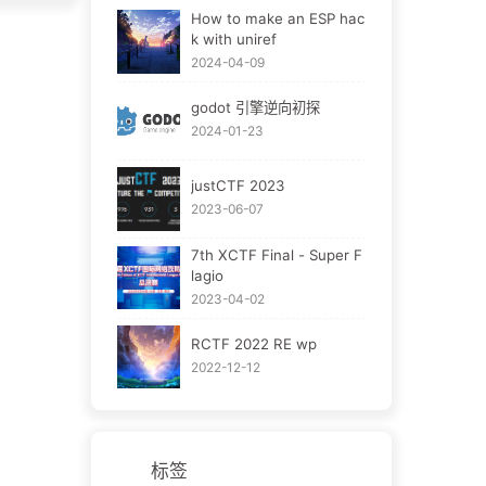
How to make an ESP hac
k with uniref
2024-04-09
godot 引擎逆向初探
2024-01-23
justCTF 2023
2023-06-07
7th XCTF Final - Super F
lagio
2023-04-02
RCTF 2022 RE wp
2022-12-12
标签