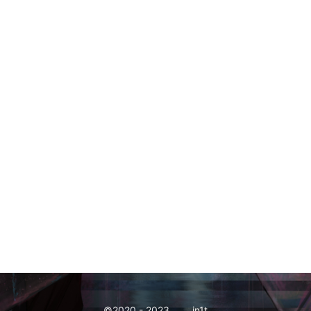
©2020 - 2023
in1t