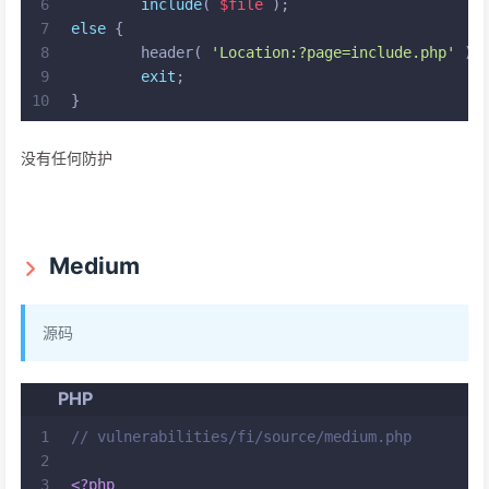
6
include
( 
$file
 );
7
else
 {
8
	header( 
'Location:?page=include.php'
 );
9
exit
;
10
}
没有任何防护
Medium
源码
PHP
1
// vulnerabilities/fi/source/medium.php
2
3
<?php