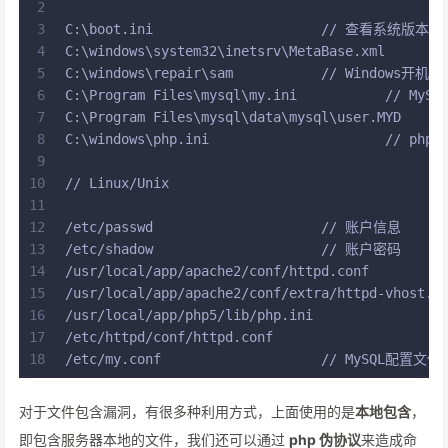
2
3
C:\boot.ini			// 查看系统版本
4
5
C:\windows\repair\sam		// Windows开
6
C:\Program Files\mysql
7
8
C:\windows\php.ini
9
10
// Linux/Unix
11
12
/etc/passwd			// 账户信息
13
/etc/shadow			// 账户密码
14
15
16
17
18
/etc/my.conf			// MySQL配置文件
对于文件包含漏洞，有很多种利用方式，上面使用的是
本地包含
，
即包含服务器本地的文件，我们还可以通过
php 伪协议
来造成命