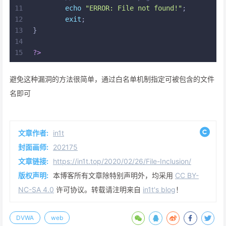
11
echo
"ERROR: File not found!"
;
12
exit
;
13
}
14
15
?>
避免这种漏洞的方法很简单，通过白名单机制指定可被包含的文件
名即可
文章作者:
in1t
封面画师:
202175
文章链接:
https://in1t.top/2020/02/26/File-Inclusion/
版权声明:
本博客所有文章除特别声明外，均采用
CC BY-
NC-SA 4.0
许可协议。转载请注明来自
in1t's blog
！
DVWA
web