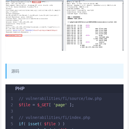
源码
PHP
1
// vulnerabilities/fi/source/low.php
2
$file
 = 
$_GET
[ 
'page'
 ];
3
4
// vulnerabilities/fi/index.php
5
if
( 
isset
( 
$file
 ) )