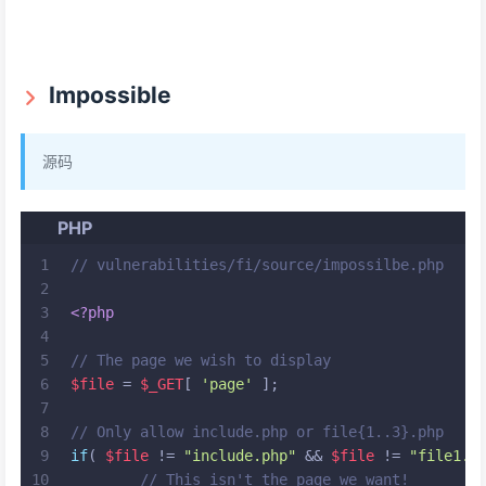
Impossible
源码
PHP
1
// vulnerabilities/fi/source/impossilbe.php
2
3
<?php
4
5
// The page we wish to display
6
$file
 = 
$_GET
[ 
'page'
 ];
7
8
// Only allow include.php or file{1..3}.php
9
if
( 
$file
 != 
"include.php"
 && 
$file
 != 
"file1.p
10
// This isn't the page we want!